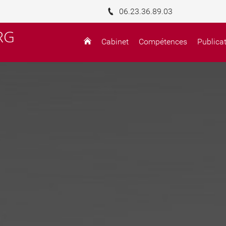
06.23.36.89.03
RG
Cabinet
Compétences
Publica